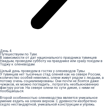
День 4.
Путешествуем по Туве.
В зависимости от дат национального праздника тувинцев
Наадым, проведем субботу на празднике или сразу поедем в
Тоджу к оленеводам.
Целый день проведем в гостях у оленеводов Тувы.
У тувинцев нет тысячных стад оленей как на севере России,
количество особей невелико, олени живут рядом с людьми, а
потому очень социализированы. Они почти не боятся даже
чужаков, их можно погладить , потрогать необыкновенную
фактуру рогов. На севере олени по сути дикие, с ними не
пообщаешься.
Второй особенностью оленеводства является уникальное
умение ездить на оленях верхом. С древности изобретено
седло нестандартной, уникальной конструкции и упряжь.