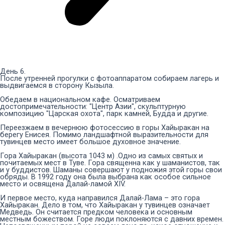
День 6.
После утренней прогулки с фотоаппаратом собираем лагерь и
выдвигаемся в сторону Кызыла.
Обедаем в национальном кафе. Осматриваем
достопримечательности: "Центр Азии", скульптурную
композицию "Царская охота", парк камней, Будда и другие.
Переезжаем в вечернюю фотосессию в горы Хайыракан на
берегу Енисея. Помимо ландшафтной выразительности для
тувинцев место имеет большое духовное значение.
Гора Хайыракан (высота 1043 м) .Одно из самых святых и
почитаемых мест в Туве. Гора священна как у шаманистов, так
и у буддистов. Шаманы совершают у подножия этой горы свои
обряды. В 1992 году она была выбрана как особое сильное
место и освящена Далай-ламой XIV.
И первое место, куда направился Далай-Лама – это гора
Хайыракан. Дело в том, что Хайыракан у тувинцев означает
Медведь. Он считается предком человека и основным
местным божеством. Горе люди поклоняются с давних времен.