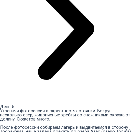
День 5.
Утренняя фотосессия в окрестностях стоянки. Вокруг
несколько озер, живописные хребты со снежниками окружают
долину. Сюжетов много.
После фотосессии собираем лагерь и выдвигаемся в сторону
Тоора-хема, наша задача доехать до озера Азас (озеро Тоджа).