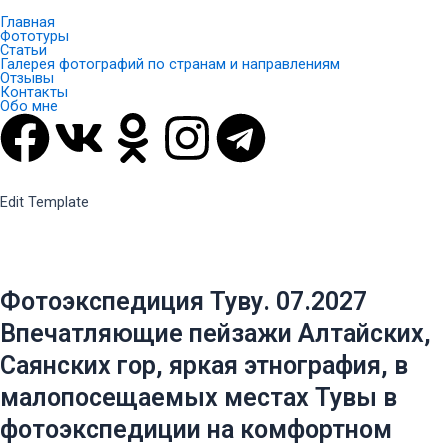
Главная
Фототуры
Статьи
Галерея фотографий по странам и направлениям
Отзывы
Контакты
Обо мне
F
V
O
I
T
a
k
d
n
e
Edit Template
c
n
s
l
e
o
t
e
Фотоэкспедиция Туву. 07.2027
b
k
a
g
Впечатляющие пейзажи Алтайских,
Саянских гор, яркая этнография, в
o
l
g
r
малопосещаемых местах Тувы в
o
a
r
a
фотоэкспедиции на комфортном