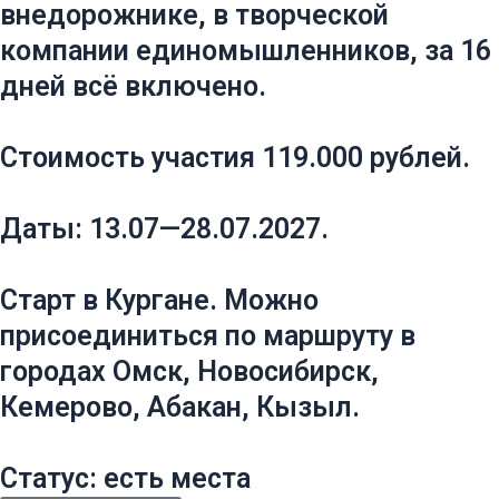
внедорожнике, в творческой
k
s
a
m
компании единомышленников, за 16
s
m
дней всё включено.
n
Стоимость участия 119.000 рублей.
i
Даты: 13.07—28.07.2027.
k
Старт в Кургане. Можно
i
присоединиться по маршруту в
городах Омск, Новосибирск,
Кемерово, Абакан, Кызыл.
Статус: есть места