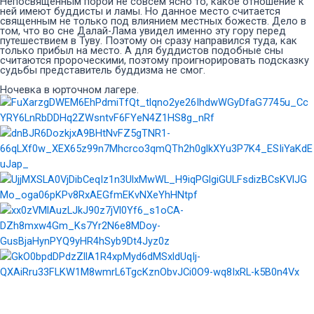
Непосвященным порой не совсем ясно то, какое отношение к
ней имеют буддисты и ламы. Но данное место считается
священным не только под влиянием местных божеств. Дело в
том, что во сне Далай-Лама увидел именно эту гору перед
путешествием в Туву. Поэтому он сразу направился туда, как
только прибыл на место. А для буддистов подобные сны
считаются пророческими, поэтому проигнорировать подсказку
судьбы представитель буддизма не смог.
Ночевка в юрточном лагере.