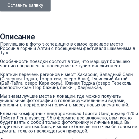
Оставить заявку
Описание
Приглашаю в фото экспедицию в самое красивое место
России в горный Алтай с посещением фестиваля шаманизма в
Туве.
Особенность поездки состоит в том, что маршрут большею
частью направлен на посещение не туристических мест.
Краткий перечень регионов и мест: Хакассия, Западный Саян
(Северная Тоджа, Тоора-хем, озеро Азас), Тувинский Алтай
(Бай-Тайга, озеро Кара-холь), Южная Тоджа (озеро Терехоль,
крепость-храм Пор бажин), пески..., Хайрыакан,
Мы знаем лучшие места и локации, где можно получить
уникальные фотографии с головокружительными видами,
пополнить портфолио и получить массу новых впечатлений.
Едем на комфортных внедорожниках Тойота Лэнд крузер-120 и
Тойота Ленд куризер-95 в формате всё включено, вам нужно
будет взять с собой только фототехнику и личные вещи. Вы
садитесь в автомобиль, и можете больше ни о чём бытовом не
думать, только наслаждаться природой.