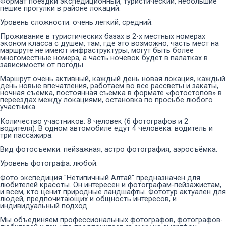
Формат поездки экспедиционный, туристический, небольшие
пешие прогулки в районе локаций.
Уровень сложности: очень легкий, средний.
Проживание в туристических базах в 2-х местных номерах
эконом класса с душем, там, где это возможно, часть мест на
маршруте не имеют инфраструктуры, могут быть более
многоместные номера, а часть ночевок будет в палатках в
зависимости от погоды.
Маршрут очень активный, каждый день новая локация, каждый
день новые впечатления, работаем во все рассветы и закаты,
ночная съёмка, постоянная съёмка в формате «фотостопов» в
переездах между локациями, остановка по просьбе любого
участника.
Количество участников: 8 человек (6 фотографов и 2
водителя). В одном автомобиле едут 4 человека: водитель и
три пассажира.
Вид фотосъемки: пейзажная, астро фотография, аэросъёмка.
Уровень фотографа: любой.
Фото экспедиция "Нетипичный Алтай" предназначен для
любителей красоты. Он интересен и фотографам-пейзажистам,
и всем, кто ценит природные ландшафты. Фототур актуален для
людей, предпочитающих и общность интересов, и
индивидуальный подход.
Мы объединяем профессиональных фотографов, фотографов-