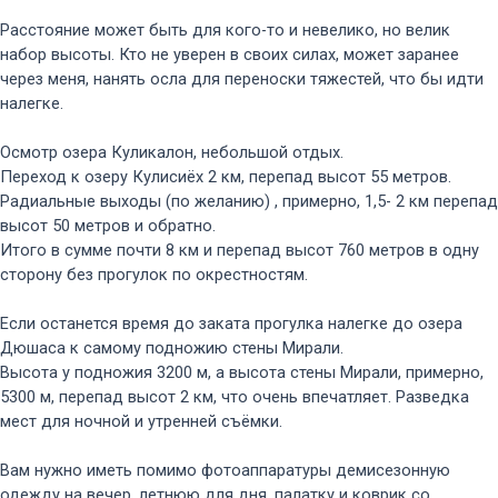
Расстояние может быть для кого-то и невелико, но велик
набор высоты. Кто не уверен в своих силах, может заранее
через меня, нанять осла для переноски тяжестей, что бы идти
налегке.
Осмотр озера Куликалон, небольшой отдых.
Переход к озеру Кулисиёх 2 км, перепад высот 55 метров.
Радиальные выходы (по желанию) , примерно, 1,5- 2 км перепад
высот 50 метров и обратно.
Итого в сумме почти 8 км и перепад высот 760 метров в одну
сторону без прогулок по окрестностям.
Если останется время до заката прогулка налегке до озера
Дюшаса к самому подножию стены Мирали.
Высота у подножия 3200 м, а высота стены Мирали, примерно,
5300 м, перепад высот 2 км, что очень впечатляет. Разведка
мест для ночной и утренней съёмки.
Вам нужно иметь помимо фотоаппаратуры демисезонную
одежду на вечер, летнюю для дня, палатку и коврик со